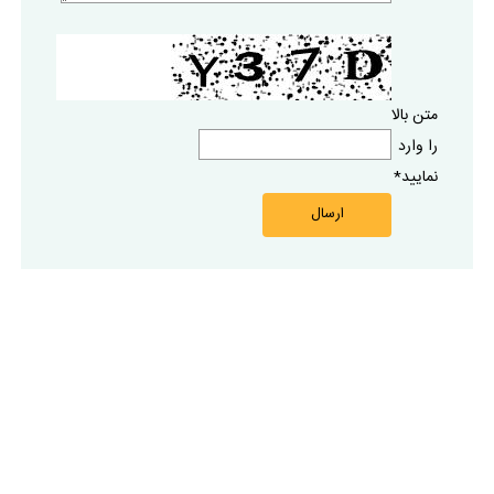
متن بالا
را وارد
نماييد
*